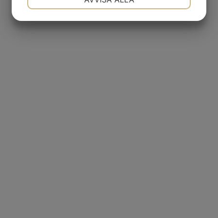
JA
NEJ
JA
NEJ
MARKNADSFÖRING
STATISTIK