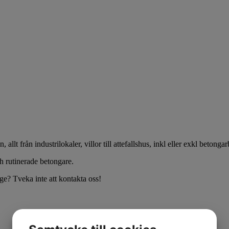
allt från industrilokaler, villor till attefallshus, inkl eller exkl betong
ch rutinerade betongare.
e? Tveka inte att kontakta oss!