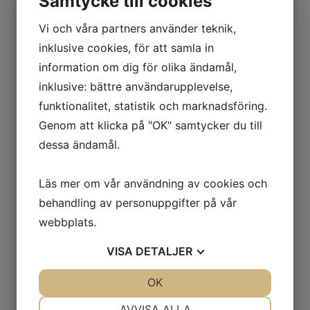
Samtycke till cookies
Vi och våra partners använder teknik,
inklusive cookies, för att samla in
information om dig för olika ändamål,
inklusive: bättre användarupplevelse,
funktionalitet, statistik och marknadsföring.
Genom att klicka på "OK" samtycker du till
dessa ändamål.
Läs mer om vår användning av cookies och
behandling av personuppgifter på vår
webbplats.
VISA
DETALJER
JA
NEJ
OK
JA
NEJ
NÖDVÄNDIG
INSTÄLLNINGAR
AVVISA ALLA