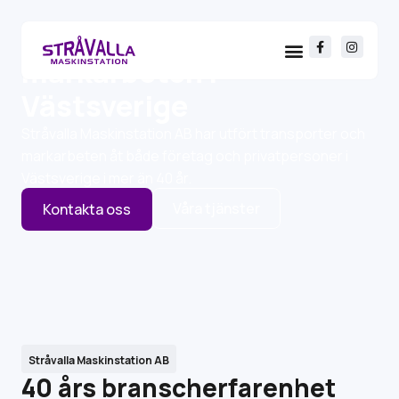
Transporter och
markarbeten i
Västsverige
Stråvalla Maskinstation AB har utfört transporter och
markarbeten åt både företag och privatpersoner i
Västsverige i mer än
40 år.
Våra tjänster
Kontakta oss
Stråvalla Maskinstation AB
40 års branscherfarenhet